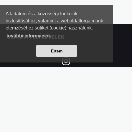
A tartalom és a közösségi funkciók
biztosításához, valamint a weboldalforgalmunk
elemzéséhez sütiket (cookie) használunk.
további információk
SZÁMVITELI LEVELEK
Értem
Részletek a bankkártyás fizetésről
Kérdések és válaszok a bankkártyás fizetésről