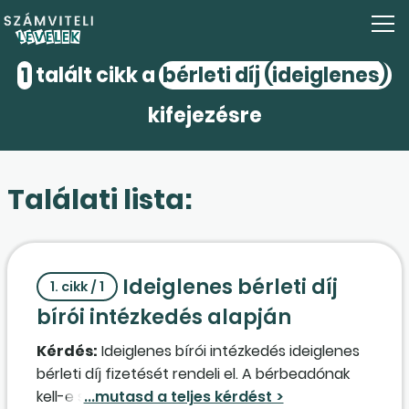
1
talált cikk a
bérleti díj (ideiglenes)
kifejezésre
Találati lista:
Ideiglenes bérleti díj
1. cikk / 1
bírói intézkedés alapján
Kérdés:
Ideiglenes bírói intézkedés ideiglenes
bérleti díj fizetését rendeli el. A bérbeadónak
kell-e számlát kiállítania, vagy a bérleti díj