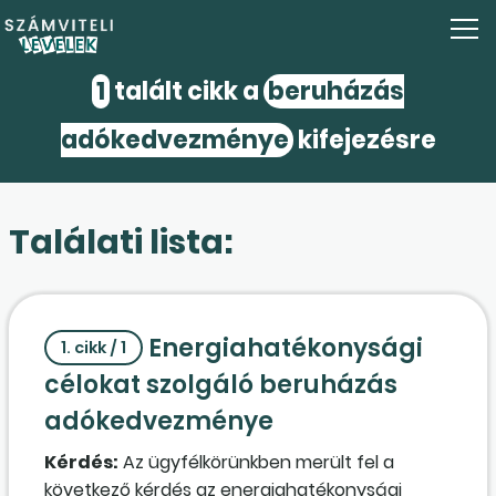
1
talált cikk a
beruházás
adókedvezménye
kifejezésre
Találati lista:
Energiahatékonysági
1. cikk / 1
célokat szolgáló beruházás
adókedvezménye
Kérdés:
Az ügyfélkörünkben merült fel a
következő kérdés az energiahatékonysági