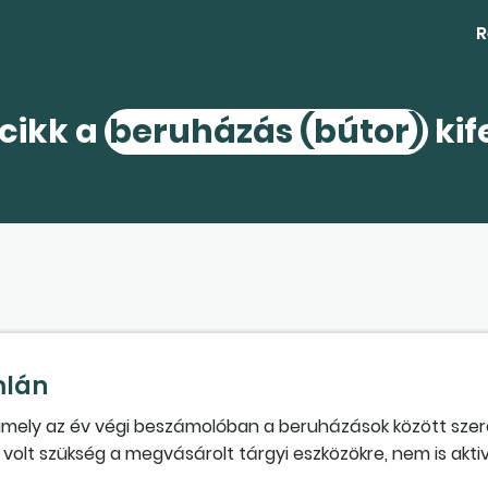
R
 cikk a
beruházás (bútor)
kif
mlán
amely az év végi beszámolóban a beruházások között szere
olt szükség a megvásárolt tárgyi eszközökre, nem is aktiv
ködik, minimális az árbevétele. Mit lehet tenni ezekkel az