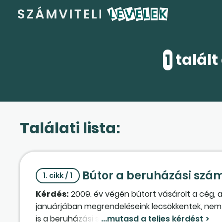
1
talált
Találati lista:
Bútor a beruházási szá
1. cikk / 1
Kérdés:
2009. év végén bútort vásárolt a cég, 
januárjában megrendeléseink lecsökkentek, nem v
is a beruházási számlán mutatjuk ki, a cég még mű