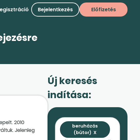
egisztráció
Bejelentkezés
Előfizetés
ejezésre
Új keresés
indítása:
pelt. 2010
beruházás
áltuk. Jelenleg
(bútor)
X
 eszközökkel?