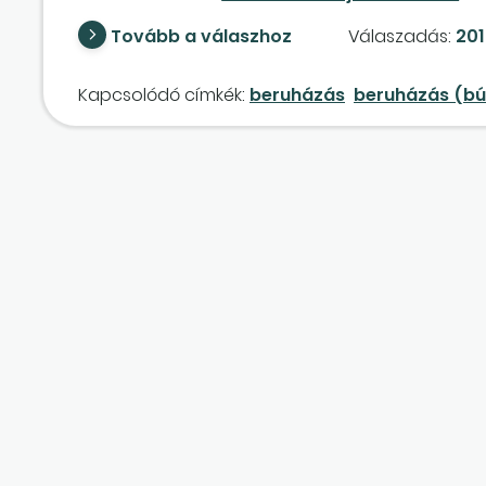
Értékesíteni nem tudjuk, eddig vevőt sem találtun
Tovább a válaszhoz
Válaszadás:
201
Kapcsolódó címkék:
beruházás
beruházás (bú