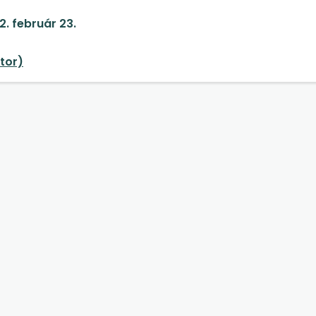
k.
2. február 23.
tor)