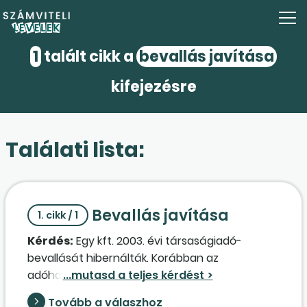
1
talált cikk a
bevallás javítása
kifejezésre
Találati lista:
Bevallás javítása
1. cikk / 1
Kérdés:
Egy kft. 2003. évi társaságiadó-
bevallását hibernálták. Korábban az
adóhatóság többször is levélben felszólította
az ügyfelet, hogy tartalmi hiba miatt fáradjon
Tovább a válaszhoz