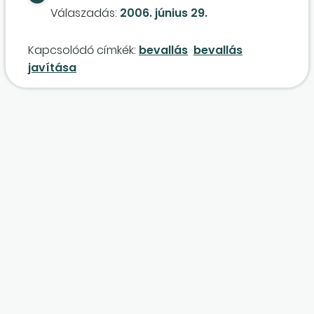
be kijavítani, de a cég ezt nem tette meg.
Válaszadás:
2006. június 29.
Kérdésem, hogy ezt a 31-es bevallással tudja-e
javítani, vagy 32-es bevallással pótolni?
Kapcsolódó címkék:
bevallás
bevallás
javítása