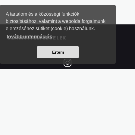
A tartalom és a közösségi funkciók
biztosításához, valamint a weboldalforgalmunk
elemzéséhez sütiket (cookie) használunk.
további információk
SZÁMVITELI LEVELEK
Értem
Részletek a bankkártyás fizetésről
Kérdések és válaszok a bankkártyás fizetésről