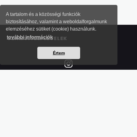
A tartalom és a közösségi funkciók
biztosításához, valamint a weboldalforgalmunk
elemzéséhez sütiket (cookie) használunk.
további információk
SZÁMVITELI LEVELEK
Értem
Részletek a bankkártyás fizetésről
Kérdések és válaszok a bankkártyás fizetésről