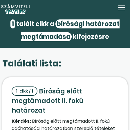
1
talált cikk a
bírósági határozat
megtámadása
kifejezésre
Találati lista:
Bíróság előtt
1. cikk / 1
megtámadott II. fokú
határozat
Kérdés:
Bíróság előtt megtámadott II. fokú
adóhatósági határozatban szereplő tételeket