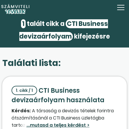
1
talált cikk a
CTI Business
devizaárfolyam
kifejezésre
Találati lista:
CTI Business
1. cikk / 1
devizaárfolyam használata
Kérdés:
A társaság a devizás tételek forintra
átszámításánál a CTI Business üzletágba
tartozó ügyfelek részére – a bank által