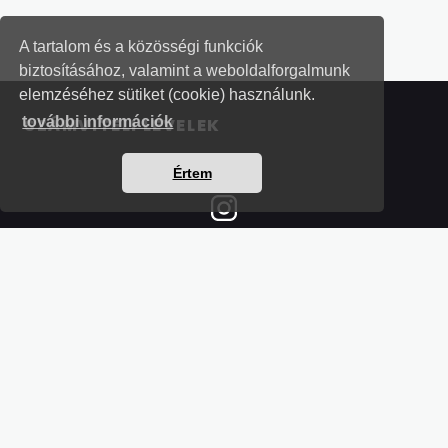
A tartalom és a közösségi funkciók
biztosításához, valamint a weboldalforgalmunk
elemzéséhez sütiket (cookie) használunk.
további információk
SZÁMVITELI LEVELEK
Értem
Részletek a bankkártyás fizetésről
Kérdések és válaszok a bankkártyás fizetésről