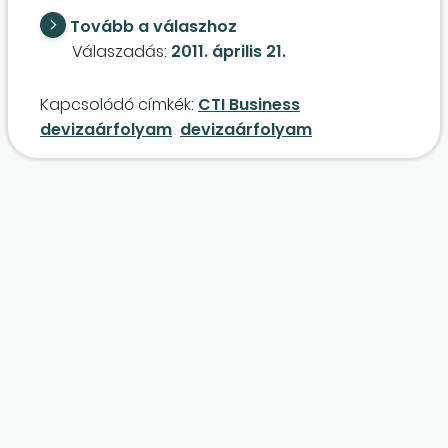
honlapon – közzétett ("CTI Business
Tovább a válaszhoz
devizaárfolyamok 1 egységre 10 000 USD alatti
Válaszadás:
2011. április 21.
tranzakciók esetén") árfolyamot alkalmazza.
Elfogadható-e ez az árfolyam az Szt. 60. §-
Kapcsolódó címkék:
CTI Business
ának (4) bekezdése szerint meghirdetett
devizaárfolyam
devizaárfolyam
devizaárfolyamnak?