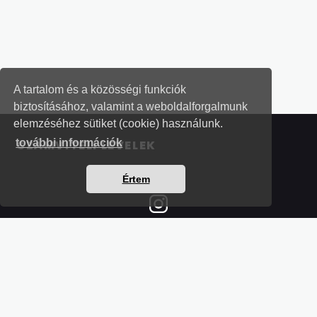
A tartalom és a közösségi funkciók
biztosításához, valamint a weboldalforgalmunk
elemzéséhez sütiket (cookie) használunk.
további információk
SZÁMVITELI LEVELEK
Értem
Részletek a bankkártyás fizetésről
Kérdések és válaszok a bankkártyás fizetésről