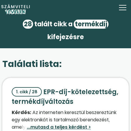
28
talált cikk a
termékdíj
kifejezésre
Találati lista:
EPR-díj-kötelezettség,
1. cikk / 28
termékdíjváltozás
Kérdés:
Az interneten keresztül beszereztünk
egy elektronikát is tartalmazó berendezést,
amelyről utólag kiderült, hogy egy szlovák