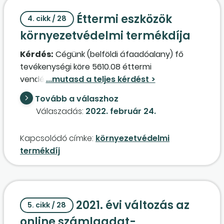
termékdíj
köteles?
Éttermi eszközök
4. cikk / 28
környezetvédelmi termékdíja
Kérdés:
Cégünk (belföldi áfaadóalany) fő
tevékenységi köre 5610.08 éttermi
vendéglátás. Tésztákat és leveseket készítünk,
eldobható pohárban, tésztás dobozban
Tovább a válaszhoz
értékesítve. Az étkezésekhez biztosítunk
Válaszadás:
2022. február 24.
szalvétát, favillát/fakanalat, elvitel esetén
pedig műanyag szatyrot, ha szükséges. A
Kapcsolódó címke:
környezetvédelmi
csomagolószereket belföldi forgalmazóktól
termékdíj
(belföldi adóalanyok) vásároljuk meg, és
biztosítjuk vendégeink részére. A szóban forgó
termékek után (ételesdoboz, szalvéta,
műanyag villa korábban, favilla, kebabboksz,
2021. évi változás az
szatyor) van-e környezetvédelmi
termékdíj
5. cikk / 28
bevallási-befizetési kötelezettségünk? Ha igen,
online számlaadat-