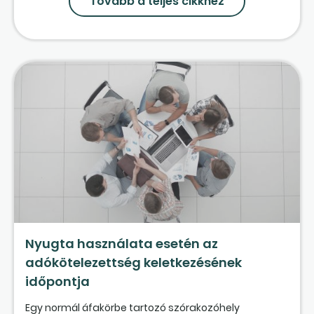
Tovább a teljes cikkhez
Nyugta használata esetén az
adókötelezettség keletkezésének
időpontja
Egy normál áfakörbe tartozó szórakozóhely