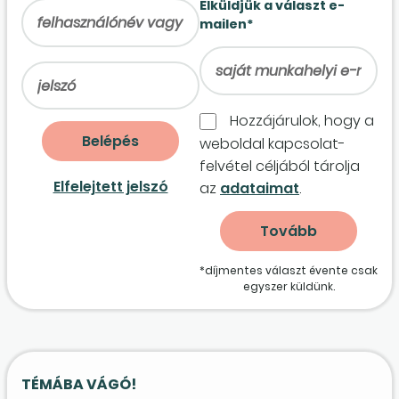
Elküldjük a választ e-
mailen*
Hozzájárulok, hogy a
weboldal kapcso­lat­
felvétel céljából tárolja
Elfelejtett jelszó
az
adataimat
.
*díjmentes választ évente csak
egyszer küldünk.
TÉMÁBA VÁGÓ!