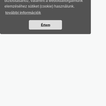
biztosításához, valamint a weboldalforgalmunk
elemzéséhez sütiket (cookie) használunk.
további információk
Értem
SZÁMVITELI LEVELEK