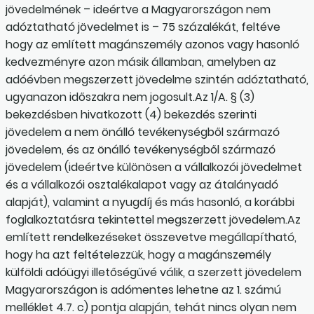
jövedelmének – ideértve a Magyarországon nem
adóztatható jövedelmet is – 75 százalékát, feltéve
hogy az említett magánszemély azonos vagy hasonló
kedvezményre azon másik államban, amelyben az
adóévben megszerzett jövedelme szintén adóztatható,
ugyanazon időszakra nem jogosult.Az 1/A. § (3)
bekezdésben hivatkozott (4) bekezdés szerinti
jövedelem a nem önálló tevékenységből származó
jövedelem, és az önálló tevékenységből származó
jövedelem (ideértve különösen a vállalkozói jövedelmet
és a vállalkozói osztalékalapot vagy az átalány­adó
alapját), valamint a nyugdíj és más hasonló, a korábbi
foglalkoztatásra tekintettel megszerzett jövedelem.Az
említett rendelkezéseket összevetve megállapítható,
hogy ha azt feltételezzük, hogy a magánszemély
külföldi adóügyi illetőségűvé válik, a szerzett jövedelem
Magyarországon is adómentes lehetne az 1. számú
melléklet 4.7. c) pontja alapján, tehát nincs olyan nem