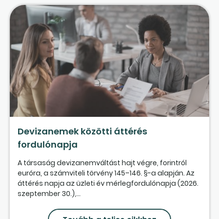
Devizanemek közötti áttérés
fordulónapja
A társaság devizanemváltást hajt végre, forintról
euróra, a számviteli törvény 145–146. §-a alapján. Az
áttérés napja az üzleti év mérlegfordulónapja (2026.
szeptember 30.),...