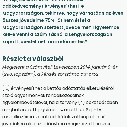
adókedvezményt érvényesítheti-e
Magyarországon, tekintve, hogy várhatóan az éves
összes jövedelme 75%-át nem éri el a
Magyarországon szerzett jövedelme? Figyelembe
kell-e venni a számításnál a Lengyelországban
kapott jövedelmet, ami adómentes?
Részlet a válaszból
Megjelent a Számviteli Levelekben 2014. január 9-én
(298. lapszám), a kérdés sorszáma ott: 6152
[…]
érvényesíthet a kettős adóztatás elkerüléséről
szóló egyezmények rendelkezéseinek
figyelembevételével, ha a törvény (4) bekezdésében
meghatározott jogcímen szerzett, az Szja-tv.
rendelkezései szerinti adókötelezettség alá eső
jövedelme eléri az adóévben megszerzett összes