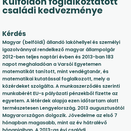
Külföldön foglalkoztatott
családi kedvezménye
Kérdés
Magyar (belföldi) állandó lakóhellyel és személyi
igazolvánnyal rendelkező magyar állampolgár
2012-ben teljes naptári évben és 2013-ban 183
napot meghaladóan a Varsói Egyetemen
matematikát tanított, mint vendégtanár, és
matematikai kutatással foglalkozott, mely a
közérdeket szolgálta. A munkaszerződés szerinti
munkabérét EU-s pályázati pénzekből fizette az
egyetem. A létérdek alapja ezen időtartam alatt
természetesen Lengyelország. 2013 augusztusától
Magyarországon dolgozik. Jövedelme az első 7
hónapban magasabb, mint az év hátralévő
hónapjaiban. A 2013-as évi családi