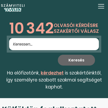
10
342
OLVASÓI KÉRDÉSRE
SZAKÉRTŐI VÁLASZ
Ha előfizetőnk,
kérdezhet
is szakértőinktől,
így személyre szabott szakmai segítséget
kaphat.