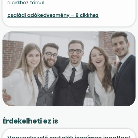
a cikkhez társul
családi adókedvezmény – 8 cikkhez
Érdekelheti ez is
Vagyonkezelő osztalék jogcímen ingatlant