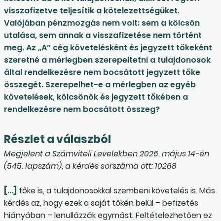
visszafizetve teljesítik a kötelezettségüket.
Valójában pénzmozgás nem volt: sem a kölcsön
utalása, sem annak a visszafizetése nem történt
meg. Az „A” cég követelésként és jegyzett tőkeként
szeretné a mérlegben szerepeltetni a tulajdonosok
által rendelkezésre nem bocsátott jegyzett tőke
összegét. Szerepelhet-e a mérlegben az egyéb
követelések, kölcsönök és jegyzett tőkében a
rendelkezésre nem bocsátott összeg?
Részlet a válaszból
Megjelent a Számviteli Levelekben 2026. május 14-én
(545. lapszám), a kérdés sorszáma ott: 10268
[…]
tőke is, a tulajdonosokkal szembeni követelés is. Más
kérdés az, hogy ezek a saját tőkén belül – befizetés
hiányában – lenullázzák egymást. Feltételezhetően ez