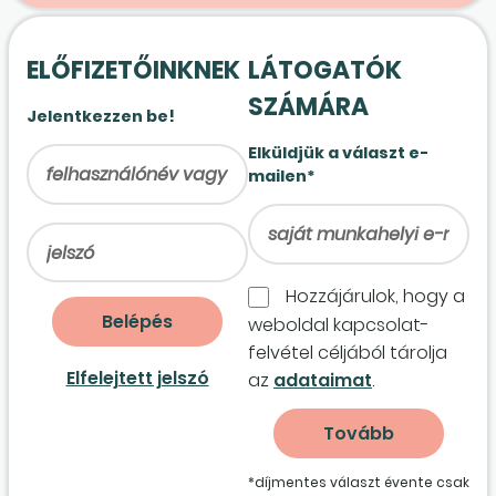
ELŐFIZETŐINKNEK
LÁTOGATÓK
SZÁMÁRA
Jelentkezzen be!
Elküldjük a választ e-
mailen*
Hozzájárulok, hogy a
weboldal kapcso­lat­
felvétel céljából tárolja
Elfelejtett jelszó
az
adataimat
.
*díjmentes választ évente csak