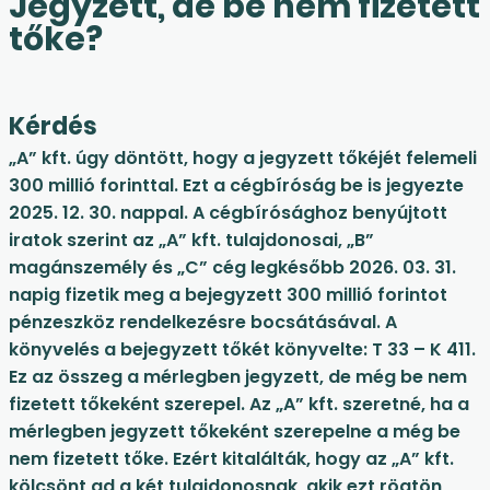
Jegyzett, de be nem fizetett
tőke?
Kérdés
„A” kft. úgy döntött, hogy a jegyzett tőkéjét felemeli
300 millió forinttal. Ezt a cégbíróság be is jegyezte
2025. 12. 30. nappal. A cégbírósághoz benyújtott
iratok szerint az „A” kft. tulajdonosai, „B”
magánszemély és „C” cég legkésőbb 2026. 03. 31.
napig fizetik meg a bejegyzett 300 millió forintot
pénzeszköz rendelkezésre bocsátásával. A
könyvelés a bejegyzett tőkét könyvelte: T 33 – K 411.
Ez az összeg a mérlegben jegyzett, de még be nem
fizetett tőkeként szerepel. Az „A” kft. szeretné, ha a
mérlegben jegyzett tőkeként szerepelne a még be
nem fizetett tőke. Ezért kitalálták, hogy az „A” kft.
kölcsönt ad a két tulajdonosnak, akik ezt rögtön