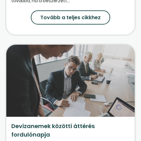
továbbá, ha a beszerzett...
Tovább a teljes cikkhez
Devizanemek közötti áttérés
fordulónapja