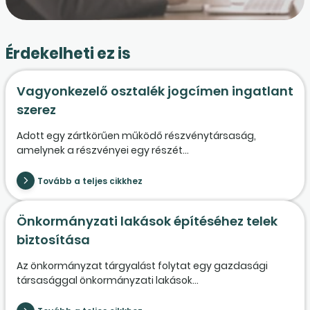
Érdekelheti ez is
Vagyonkezelő osztalék jogcímen ingatlant
szerez
Adott egy zártkörűen működő részvénytársaság,
amelynek a részvényei egy részét...
Tovább a teljes cikkhez
Önkormányzati lakások építéséhez telek
biztosítása
Az önkormányzat tárgyalást folytat egy gazdasági
társasággal önkormányzati lakások...