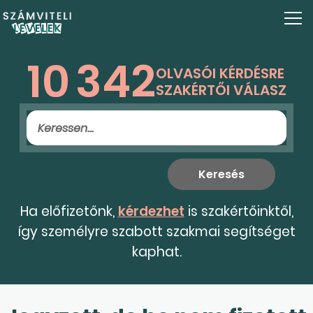
10
342
OLVASÓI KÉRDÉSRE
SZAKÉRTŐI VÁLASZ
Ha előfizetőnk,
kérdezhet
is szakértőinktől,
így személyre szabott szakmai segítséget
kaphat.