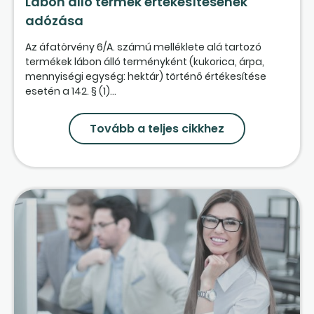
Lábon álló termék értékesítésének
adózása
Az áfatörvény 6/A. számú melléklete alá tartozó
termékek lábon álló terményként (kukorica, árpa,
mennyiségi egység: hektár) történő értékesítése
esetén a 142. § (1)...
Tovább a teljes cikkhez