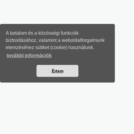
A tartalom és a közösségi funkciók
biztosításához, valamint a weboldalforgalmunk
elemzéséhez sütiket (cookie) használunk.
további információk
Értem
SZÁMVITELI LEVELEK