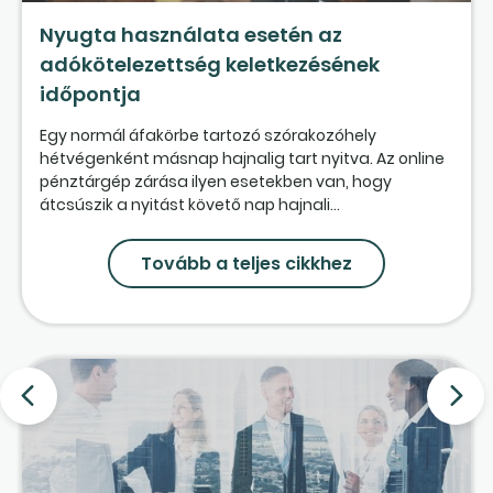
Nyugta használata esetén az
adókötelezettség keletkezésének
időpontja
Egy normál áfakörbe tartozó szórakozóhely
hétvégenként másnap hajnalig tart nyitva. Az online
pénztárgép zárása ilyen esetekben van, hogy
átcsúszik a nyitást követő nap hajnali...
Tovább a teljes cikkhez