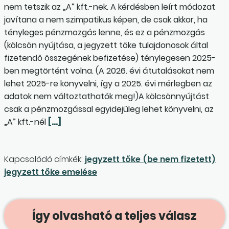
nem tetszik az „A” kft.-nek. A kérdésben leírt módozat
javítana a nem szimpatikus képen, de csak akkor, ha
tényleges pénzmozgás lenne, és ez a pénzmozgás
(kölcsön nyújtása, a jegyzett tőke tulajdonosok által
fizetendő összegének befizetése) ténylegesen 2025-
ben megtörtént volna. (A 2026. évi átutalásokat nem
lehet 2025-re könyvelni, így a 2025. évi mérlegben az
adatok nem változtathatók meg!)A kölcsönnyújtást
csak a pénzmozgással egyidejűleg lehet könyvelni, az
„A” kft.-nél
[…]
Kapcsolódó címkék:
jegyzett tőke (be nem fizetett)
jegyzett tőke emelése
Így olvasható a teljes válasz