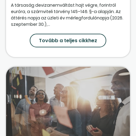
A társaság devizanemváltást hajt végre, forintról
euróra, a számviteli törvény 145–146. §-a alapján. Az
áttérés napja az üzleti év mérlegfordulónapja (2026.
szeptember 30.),...
Tovább a teljes cikkhez