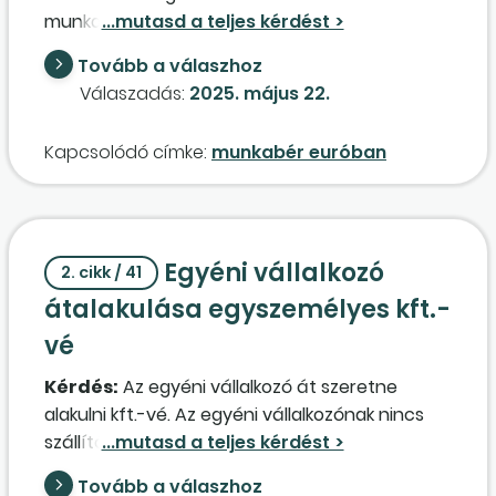
munkabért részben euróban, részben forintban
megállapítani. Lehetséges ez, vagy csak egy
Tovább a válaszhoz
pénznem választható? Kérdés még, hogy a
Válaszadás:
2025. május 22.
kifizetéskor, illetve annak könyvelésekor milyen
árfolyamot kell használni?
Kapcsolódó címke:
munkabér euróban
Egyéni vállalkozó
2. cikk / 41
átalakulása egyszemélyes kft.-
vé
Kérdés:
Az egyéni vállalkozó át szeretne
alakulni kft.-vé. Az egyéni vállalkozónak nincs
szállítói tartozása, mindent kifizetett, vevői
követelése van, 3 millió forint,
adótartozás
a
Tovább a válaszhoz