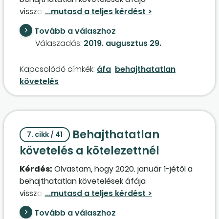
– a gazdasági társaság jogutód nélküli
visszatéríthető lesz, meghatározott feltételek
megszűnése során – a gazdasági társaság
teljesülése esetén. Hogyan érinti ez az eladót, a
egyedüli természetes személy tulajdonosának
Tovább a válaszhoz
szolgáltatás nyújtóját? Az Szt. szerinti, illetve az
lesz-e személyijövedelemadó-fizetési
Válaszadás:
2019. augusztus 29.
Áfa-tv. szerinti behajthatatlansági tényezők
kötelezettsége, ha átveszi a 0 Ft könyv szerinti
között van-e eltérés? Mire indokolt figyelemmel
értékkel rendelkező épület-ingatlant, amelynek
Kapcsolódó címkék:
áfa
behajthatatlan
lenni?
egyébként a piaci értéke 30.000 E Ft. Az épület-
követelés
ingatlan átadásáról kell-e a társaságnak
számlát kiállítania?
Behajthatatlan
7. cikk / 41
követelés a kötelezettnél
Kérdés:
Olvastam, hogy 2020. január 1-jétől a
behajthatatlan követelések áfája
visszatéríthető lesz, meghatározott feltételek
teljesülése esetén. Hogyan érinti ez a termék
Tovább a válaszhoz
beszerzőjét, a szolgáltatás igénybevevőjét,