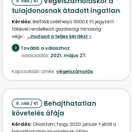
Végelszámoláskor a
felénk már csak egy tételt,
5. cikk / 41
"rendezvényszervezés" címen számlázna,
tulajdonosnak átadott ingatlan
illetve kiállít részünkre egy igazolást, hogy az
Kérdés:
Belföldi székhelyű 3000 E Ft jegyzett
adót megfizette az adóköteles tételek után. Ez
tőkével rendelkező gazdasági társaság
a megoldás egyszerűsítené, segítené
végelszámolási vagyonmérlegében a
társaságunknál a könyvelést, adóbevallást.
székhelyként szolgáló épület-ingatlan könyv
Kérdés azonban, hogy helyes-e ez a
Tovább a válaszhoz
szerinti értéke 0 Ft, a saját tőke elemei között
megoldás? Az Szja-tv. 69. §-a alapján az egyes
Válaszadás:
2021. május 27.
az eredménytartalék értéke szintén 0 Ft. Az
juttatások után az adót a kifizető fizeti meg.
épület-ingatlan becsült piaci értéke 30.000 E Ft.
Megfelel-e a fenti megoldás ezen előírásnak?
Kapcsolódó címke:
végelszámolás
(Az ingatlan azért nem rendelkezik
Hogyan ellenőrzi ezt a befogadott számlát
maradványértékkel, mert a társaság által
nálunk a NAV? Elegendő a kapott nyilatkozat,
történő megszerzése a 2000. évi C. törvény
vagy abban részletesen be kellene mutatni,
hatálybalépése előtt történt, ezért az épület 0
mely tétel után milyen összegű adót vallottak
Behajthatatlan
Ft-ra amortizálódott.) A végelszámolási
be? Levonhatjuk-e mi a teljes
6. cikk / 41
vagyonmérlegben a saját tőke fedezetét 3000
"rendezvényszervezés" szolgáltatás áfáját,
követelés áfája
E Ft pénzeszköz biztosítja. Kérjük szakmai
mivel abba pl. a vendéglátás is beépült?
Kérdés:
Olvastam, hogy 2020. január 1-jétől a
véleményüket, hogy az Szja-tv. 68. §-a alapján
behajthatatlan követelések áfája