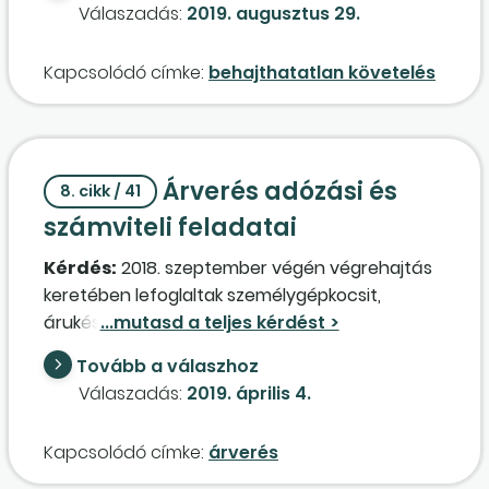
Válaszadás:
2019. augusztus 29.
ahol ez a kötelezettségek között szerepel, és
ezen kötelezettség áfája levonásra is került?
Kapcsolódó címke:
behajthatatlan követelés
Árverés adózási és
8. cikk / 41
számviteli feladatai
Kérdés:
2018. szeptember végén végrehajtás
keretében lefoglaltak személygépkocsit,
árukészletet
adótartozás
miatt.
Decemberben netes árverésen elkezdték az
Tovább a válaszhoz
árukészlet értékesítését, ami 2019-re
Válaszadás:
2019. április 4.
áthúzódva folytatódik. Az elárverezett
árukészletről tételes jegyzőkönyvet küldenek,
Kapcsolódó címke:
árverés
amiből kiderül, hogy a vevő cég vagy
magánszemély. Milyen adózási kötelezettségei