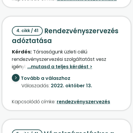
követelések és kötelezettségek között
kimutatni?
Rendezvényszervezés
4. cikk / 41
adóztatása
Kérdés:
Társaságunk üzleti célú
rendezvényszervezési szolgáltatást vesz
igénybe. Ez a komplett szolgáltatás magában
foglalja a terembérletet, a technika
Tovább a válaszhoz
biztosítását, vendéglátást, a szervező díját
Válaszadás:
2022. október 13.
stb. Ha a szolgáltatást nyújtó fél tételenként
számlázza ki a fentieket, akkor mi tételenként
Kapcsolódó címke:
rendezvényszervezés
megvizsgáljuk, hogy az áfa levonható-e, és
terheli-e szja/szocho fizetési kötelezettség. A
szervező javaslata, hogy majd ő az egyes
tételeket megvizsgálja, ha kell, leadózza, és