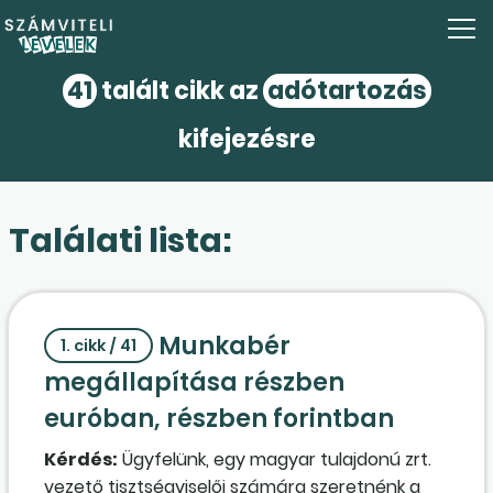
41
talált cikk az
adótartozás
kifejezésre
Találati lista:
Munkabér
1. cikk / 41
megállapítása részben
euróban, részben forintban
Kérdés:
Ügyfelünk, egy magyar tulajdonú zrt.
vezető tisztségviselői számára szeretnénk a