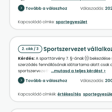
alkalmaz, a magas fokú képzés nyújtása céljából
Tovább a válaszhoz
Válaszadás:
202
tanulóknak. Több esetben sor kerül, hogy egy-e
egyesület kiszámlázza a tanulóra fordított neve
Kapcsolódó címke:
sportegyesület
nevelési költségtérítés jogcím szerepel. Ezt a ne
elszámolni? A számla áfamentesen van kiállítva.
Helyes-e ez így?
Sportszervezet vállalko
2. cikk / 3
Kérdés:
A sporttörvény 7. §-ának (1) bekezdése s
szerződés fennállásának időtartama alatt csak a
sportszervezethez. A sportszervezet a hozzájáru
költségtérítés után van-e adófizetési kötelezet
Tovább a válaszhoz
Válaszadás:
200
Kapcsolódó címkék:
értékesítés
sportegyesül