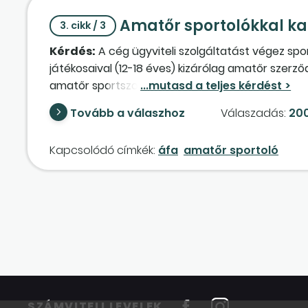
Amatőr sportolókkal ka
3. cikk / 3
Kérdés:
A cég ügyviteli szolgáltatást végez spo
játékosaival (12-18 éves) kizárólag amatőr szerző
amatőr sportszolgáltatás tárgyi adómentesség al
sportolói vannak, az amatőr sportolók edzésével
Tovább a válaszhoz
Válaszadás:
200
visszaigényelheti-e?
Kapcsolódó címkék:
áfa
amatőr sportoló
SZÁMVITELI LEVELEK