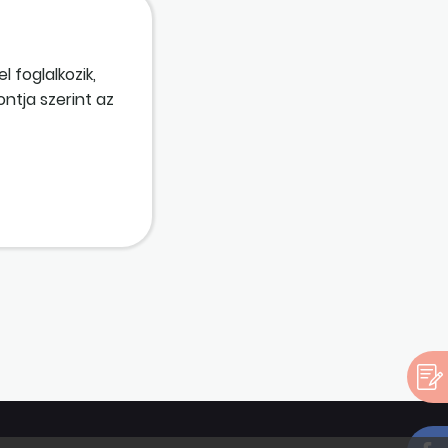
 foglalkozik,
ntja szerint az
 csak amatőr
let