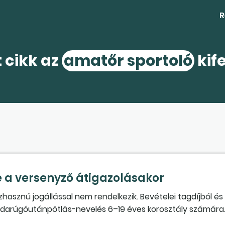
R
t cikk az
amatőr sportoló
kif
 a versenyző átigazolásakor
hasznú jogállással nem rendelkezik. Bevételei tagdíjból és
darúgóutánpótlás-nevelés 6–19 éves korosztály számára.
6 versenyképes csapat játszik. Az egyesület szakképzett 