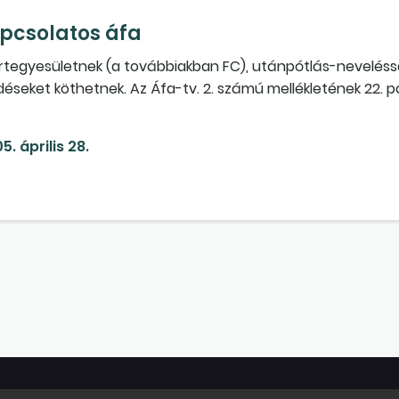
pcsolatos áfa
rtegyesületnek (a továbbiakban FC), utánpótlás-neveléssel
déseket köthetnek. Az Áfa-tv. 2. számú mellékletének 22. po
á tartozó szolgáltatás. Tekintettel arra, hogy az FC-nek
, versenyeztetésével felmerült költségek áfáját az egyesü
5. április 28.