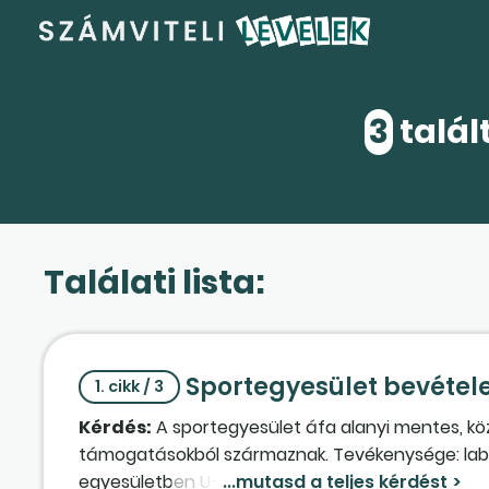
3
talál
Találati lista:
Sportegyesület bevétele
1. cikk / 3
Kérdés:
A sportegyesület áfa alanyi mentes, köz
támogatásokból származnak. Tevékenysége: lab
egyesületben U–U19-ig különböző korosztályban 1