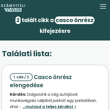
2
talált cikk a
casco önrész
kifejezésre
Találati lista:
Casco önrész
1. cikk / 2
elengedése
Kérdés:
Dolgozónk a cég autójával
munkavégzés céljából parkolt egy parkolóban,
ahol a munkavégzés ideje alatt az autó oldala