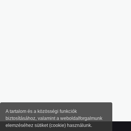
A tartalom és a közösségi funkciók
biztosításához, valamint a weboldalforgalmunk
elemzéséhez sütiket (cookie) használunk.