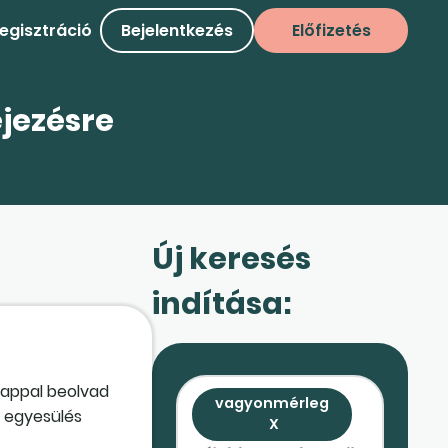
egisztráció
Bejelentkezés
Előfizetés
ejezésre
Új keresés
indítása:
lónappal beolvad
vagyonmérleg
z egyesülés
X
el érintett