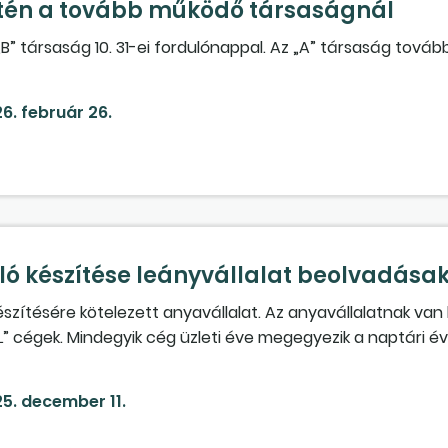
etén a tovább működő társaságnál
 „B” társaság 10. 31-ei fordulónappal. Az „A” társaság továb
onelemeket hogyan kell könyvelni?
6. február 26.
ó készítése leányvállalat beolvadása
szítésére kötelezett anyavállalat. Az anyavállalatnak van 
” cégek. Mindegyik cég üzleti éve megegyezik a naptári évve
vállalat. A kérdésünk, hogy „A” leányvállalat esetében a r
kre és tételekre van szükség (kontírozással)? Valamint a k
5. december 11.
en hatása van? „BL” leányvállalat bármilyen adatát figy
li konszolidáció esetében ez nem okoz duplikálódást, mert