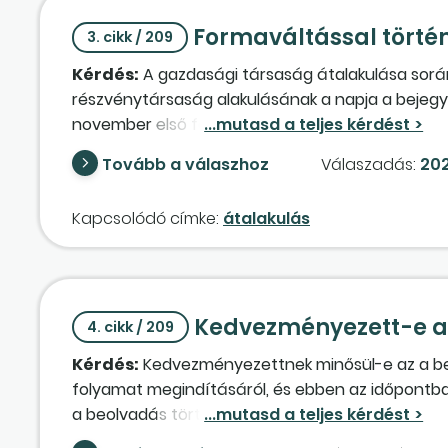
Formaváltással törté
3. cikk / 209
Kérdés:
A gazdasági társaság átalakulása során 
részvénytársaság alakulásának a napja a bejegyzé
november első felében kerül a Cégbíróságra ben
dátumokat:
Tovább a válaszhoz
Válaszadás:
202
– a jogelőd társaság záró beszámolójának fordu
– a végleges átalakulási vagyonleltár és
vagyo
Kapcsolódó címke:
átalakulás
– a jogelőd társaság megszűnésének napja;
– a jogelőd társaság záró beszámolója közzététe
– a végleges átalakulási vagyonleltár és
vagyo
Kedvezményezett-e a 
4. cikk / 209
Kérdés:
Kedvezményezettnek minősül-e az a beo
folyamat megindításáról, és ebben az időpontban
a beolvadás történik, ugyanazon két magánszemé
igen, de a bizonytalanságot az okozza, hogy a fe