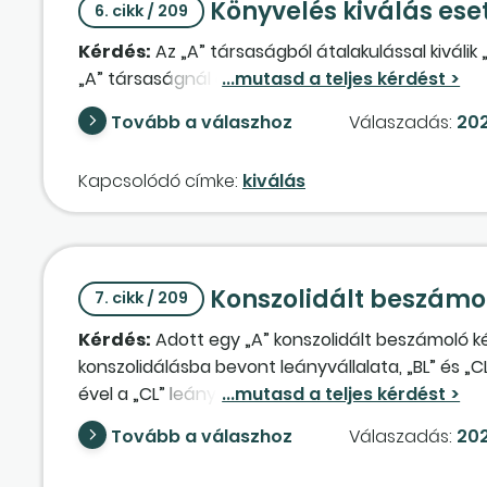
Könyvelés kiválás es
6. cikk / 209
Kérdés:
Az „A” társaságból átalakulással kiválik
„A” társaságnál a „B” társaságnak átadott vagy
Tovább a válaszhoz
Válaszadás:
202
Kapcsolódó címke:
kiválás
Konszolidált beszámol
7. cikk / 209
Kérdés:
Adott egy „A” konszolidált beszámoló ké
konszolidálásba bevont leányvállalata, „BL” és „CL
ével a „CL” leányvállalatba beolvadt a „BL” leány
könyvelése tekintetében milyen könyvelési lépése
Tovább a válaszhoz
Válaszadás:
202
beszámolóra vonatkozóan ezen beolvadásnak mily
venni a konszolidáció során, például mérleg olda