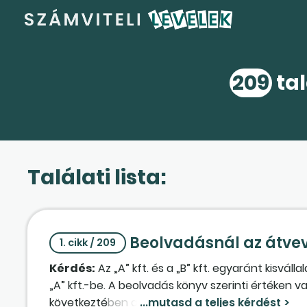
209
tal
Találati lista:
Beolvadásnál az átve
1. cikk / 209
Kérdés:
Az „A” kft. és a „B” kft. egyaránt kisváll
„A” kft.-be. A beolvadás könyv szerinti értéken va
következtében az adóalanyiság megszűnik, ugyanak