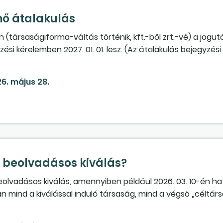
nő átalakulás
(társaságiforma-váltás történik, kft.-ből zrt.-vé) a jogut
si kérelemben 2027. 01. 01. lesz. (Az átalakulás bejegyzési
yújtásra.) Mindezek alapján, kérem, határozzák meg a kö
6. május 28.
lónapja;
nmérleg
fordulónapja;
lének határideje;
nmérleg
közzétételének határideje.
beolvadásos kiválás?
lvadásos kiválás, amennyiben például 2026. 03. 10-én ha
 mind a kiválással induló társaság, mind a végső „céltár
lynek a tulajdonában van? Első olvasatra egyértelműnek 
nti tulajdonosi azonosság a „céltársaságban” csak 2026. 03