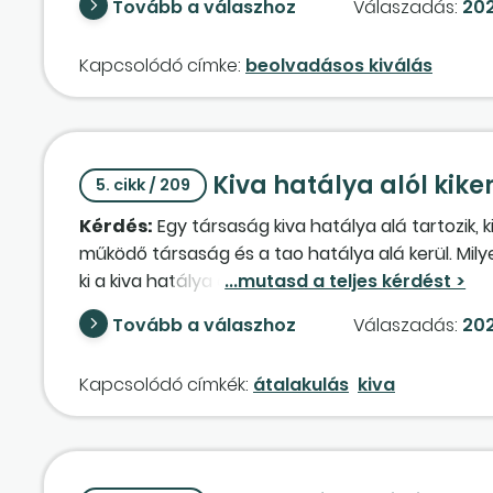
Tovább a válaszhoz
Válaszadás:
202
létre, előtte két idegen magánszemély volt a tul
beszámoló adatait szeretnénk felhasználni.
Kapcsolódó címke:
beolvadásos kiválás
Kiva hatálya alól kik
5. cikk / 209
Kérdés:
Egy társaság kiva hatálya alá tartozik, k
működő társaság és a tao hatálya alá kerül. Milye
ki a kiva hatálya alól, az új kiváló társaságot 202
képzett fejlesztési tartalékot már a
vagyonmé
Tovább a válaszhoz
Válaszadás:
202
társaságnál, vagy nem kell még a
vagyonmérl
Kapcsolódó címkék:
átalakulás
kiva