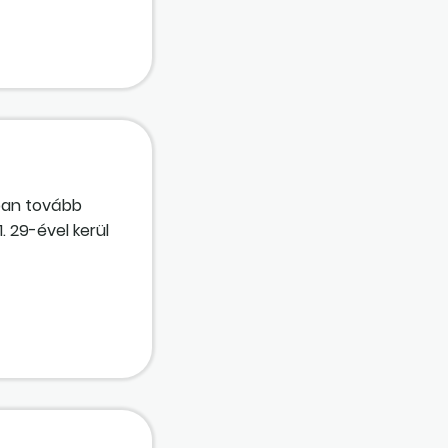
12. 31-i éves
ában tovább
1. 29-ével kerül
különbözetre
ködő volt kivás
el könyvelni?