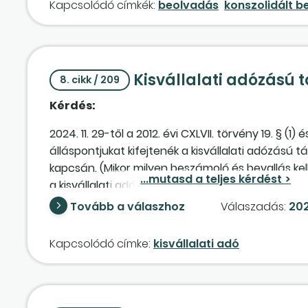
Kapcsolódó címkék:
beolvadás
konszolidált 
ezen adatok a „CL” leányvállalatnál is részben 
Kisvállalati adózású 
8. cikk / 209
Kérdés:
2024. 11. 29-től a 2012. évi CXLVII. törvény 19. § 
álláspontjukat kifejtenék a kisvállalati adózású
kapcsán. (Mikor milyen beszámoló és bevallás ke
a kisvállalati adózású társaságnál, amely továbbr
pedig a változatlan formában tovább működő társ
Tovább a válaszhoz
Válaszadás:
202
év ebben az esetben?)
Kapcsolódó címke:
kisvállalati adó