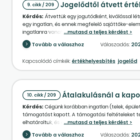
Jogelődtől átvett ért
9. cikk / 209
Kérdés:
Átvettük egy jogutódként, kiválással létr
egy ingatlan, és ennek megfelelő sajáttőke-elemek
ingatlanra vonatkozóan értékhelyesbítés került e
vagyonleltár/
vagyonmérleg
ekben ez az érték
Tovább a válaszhoz
Válaszadás:
202
nél a tőketartalék értékét növelve („rendezés” o
módon történő növekedése, az Szt. mely pontja ír
Kapcsolódó címkék:
értékhelyesbítés
jogelőd
tőketartalék megszűnésének esetei a fentieket
Átalakulásnál a kap
10. cikk / 209
Kérdés:
Cégünk korábban ingatlan (telek, épüle
támogatást kapott. A támogatási feltételeket tel
elhatároltuk, és értékcsökkenés-arányosan oldju
folyamán kedvezményezett átalakulás keretében 
Tovább a válaszhoz
Válaszadás:
202
esetben a fennmaradó elhatárolással? Fel kell o