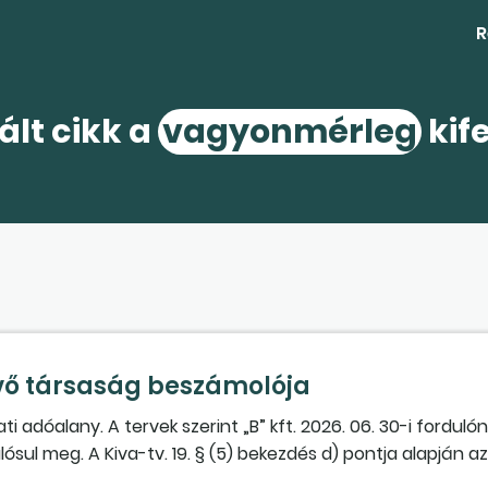
R
ált cikk a
vagyonmérleg
kif
vő társaság beszámolója
alati adóalany. A tervek szerint „B” kft. 2026. 06. 30-i fordu
lósul meg. A Kiva-tv. 19. § (5) bekezdés d) pontja alapján a
kor a Kiva-tv. 19. § (8a) bekezdése szerint az egyesüléss