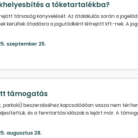
ékhelyesbítés a tőketartalékba?
ejött társaság könyvelését. Az átalakulás során a jogelőd k
 kerültek átadásra a jogutódként létrejött kft.-nek. A joge
lszámolásra, melynek forrásoldala az értékelési tartalék. A
helyesbítés a jogelőd mérlegéből rendezés során kikerült, a
5. szeptember 25.
szlopban mint tőkeelemek átrendezése). Helyes-e a tőketart
 erről a növekedési jogcímről? Mik lehetnek a jogutód kft.-
 figyelembe véve?
ott támogatás
t, parkoló) beszerzéséhez kapcsolódóan vissza nem téríte
jesítettük, és a fenntartási időszak is lejárt már. A támo
k fel az egyéb bevétellel szemben. Társaságunk az eszköz
kiválásos beolvadással átviszi egy másik cégbe. Mi a te
5. augusztus 28.
ldani a kiválás időpontjában a teljes fennmaradó elhatáro