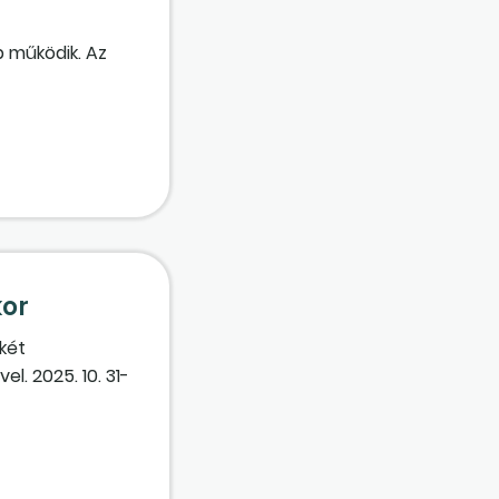
b működik. Az
kor
két
l. 2025. 10. 31-
észesedések
onszolidált
elembe kell
 az év végén