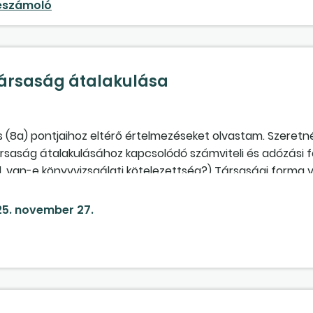
beszámoló
szerepelnek (ami még állományban van)?
társaság átalakulása
(1) és (8a) pontjaihoz eltérő értelmezéseket olvastam. Szeret
 társaság átalakulásához kapcsolódó számviteli és adózási 
ll, van-e könyvvizsgálati kötelezettség?) Társasági forma
a is a kivát választja, mik a teendők? (Beolvadásnál az átv
aságnak kell-e beszámolót és adóbevallást készítenie, ind
5. november 27.