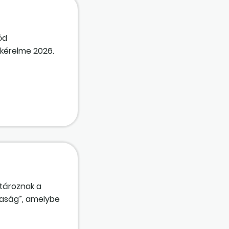
ód
 kérelme 2026.
vetkező
tároznak a
saság”, amelybe
tűnik, hogy
. 10-én jön