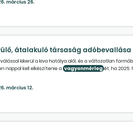
6. március 26.
ajdonos. Viszont a
vagyonmérleg
-tervezetekhez a 2025. 
erülő, átalakuló társaság adóbevallása
iválással kikerül a kiva hatálya alól, és a változatlan form
n nappal kell elkészítenie a
vagyonmérleg
ét, ha 2025. 1
5. 11. 30-ával jegyzik be? A kiválás során a pozitív áttérési 
rleg
ben ki kell mutatni a változatlan formában tovább mű
6. március 12.
eg
ben kimutatni, csak a következő nappal, 2025. 12. 01-jév