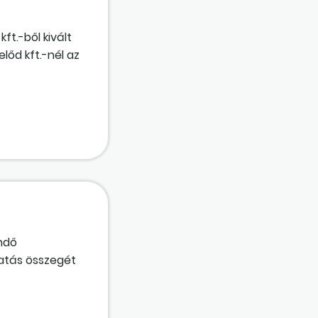
ft.-ből kivált
lőd kft.-nél az
 jogutód kft.-
alék ily
nél a
ndő
gatás összegét
öket 2025. év
endő ebben az
lt támogatási