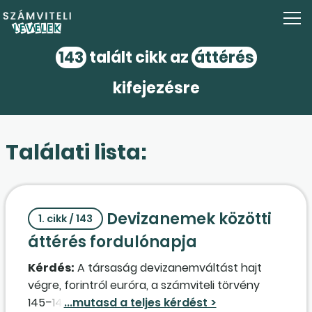
143
talált cikk az
áttérés
kifejezésre
Találati lista:
Devizanemek közötti
1. cikk / 143
áttérés fordulónapja
Kérdés:
A társaság devizanemváltást hajt
végre, forintról euróra, a számviteli törvény
145–146. §-a alapján. Az
áttérés
napja az