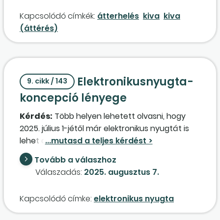
vonatkozóan könyvelendő fizetendő adóként?
Kapcsolódó címkék:
átterhelés
kiva
kiva
(áttérés)
Elektronikusnyugta-
9. cikk / 143
koncepció lényege
Kérdés:
Több helyen lehetett olvasni, hogy
2025. július 1-jétől már elektronikus nyugtát is
lehet adni, illetve e-pénztárgépet lehet
használni. Ezzel kapcsolatban több kérdésem
Tovább a válaszhoz
merült fel: Mitől lesz egy nyugta elektronikus
Válaszadás:
2025. augusztus 7.
nyugta? Az e-pénztárgép mennyiben más,
mint a jelenlegi online kasszák? Júliustól
Kapcsolódó címke:
elektronikus nyugta
megszűnik a papíralapú nyugta? A korábbi
pénztárgépeket le kell cserélni? Ha igen,