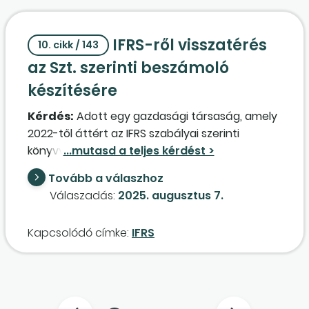
meddig? Vannak már engedélyezett, új e-
pénztárgépek, amiket meg lehet vásárolni?
IFRS-ről visszatérés
10. cikk / 143
az Szt. szerinti beszámoló
készítésére
Kérdés:
Adott egy gazdasági társaság, amely
2022-től áttért az IFRS szabályai szerinti
könyvvezetésre. Az anyavállalatban történő
változás miatt azonban a gazdasági társaság
Tovább a válaszhoz
2025-től visszatér a számviteli törvény szerinti
Válaszadás:
2025. augusztus 7.
könyvvezetésre. Kérjük az ezzel kapcsolatos
iránymutatásokat, hogy ilyen esetben
Kapcsolódó címke:
IFRS
szükséges-e 2025. 01. 01-gyel nyitómérleget
készíteni? A gazdasági társaság
könyvvizsgálatra kötelezett, a nyitómérleget is
könyvvizsgálóval szükséges ellenőriztetni?
Amennyiben igen, akkor azt végezheti a cég