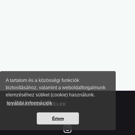
A tartalom és a közösségi funkciók
biztosításához, valamint a weboldalforgalmunk
elemzéséhez sütiket (cookie) használunk.
további információk
SZÁMVITELI LEVELEK
Értem