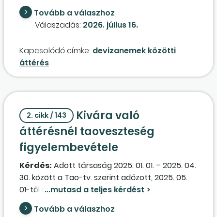
üzleti év mérlegfordulónapja (2026.
Tovább a válaszhoz
szeptember 30.), és az
áttérés
t követő
Válaszadás:
2026. július 16.
naptól (2026. október 1.) történik a
könyvvezetés euróban. A cégbírósági
Kapcsolódó címke:
devizanemek közötti
bejegyzés (létesítő okirat módosítása, jegyzett
áttérés
tőke devizaneme) tekintetében mely dátum
tekintendő helyesnek: szeptember 30., mint a
mérlegfordulónap, vagy október 1., mint az új
devizanemben történő működés első napja?
Kivára való
2. cikk / 143
áttérésnél taoveszteség
figyelembevétele
Kérdés:
Adott társaság 2025. 01. 01. – 2025. 04.
30. között a Tao-tv. szerint adózott, 2025. 05.
01-től kivára tért át. A 2025. évi taós időszakát
veszteséggel zárta, ezt a veszteséget a
Tovább a válaszhoz
későbbi kivás időszakában elszámolhatja a kiva