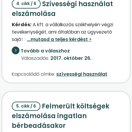
Szívességi használat
4. cikk / 6
elszámolása
Kérdés:
A kft. a vállalkozás székhelyén végzi
tevékenységét, ami általában az ügyvezető
saját ingatlana. Ingyenesen bocsátja
rendelkezésre a műhelyt, a raktárt, a garázst.
Tovább a válaszhoz
Ebben az esetben szívességi használat valósul
Válaszadás:
2017. október 26.
meg. Számviteli szempontból mi a helyes
eljárás? Ingyenes szolgáltatás, vagy
Kapcsolódó címke:
szívességi használat
egyszerűbb lenne egy minimális értéken kiadni?
Az ingatlanon végzett beruházások (pl.
ablakcsere
, festés) ilyen esetben
elszámolhatók, áfájuk visszaigényelhető?
Felmerült költségek
5. cikk / 6
elszámolása ingatlan
bérbeadásakor