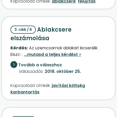
Kapcsolódó címkék:
ablakcsere
felújítás
költségként vagy bérelt ingatlanon végzett
beruházásként számolja el? Ha beruházásként,
akkor annak mennyi az értékcsökkenési leírási
kulcsa?
Ablakcsere
3. cikk / 6
elszámolása
Kérdés:
Az üzemcsarnok ablakait kicserélik.
Elszámolható ez felújításként?
Tovább a válaszhoz
Válaszadás:
2018. október 25.
Kapcsolódó címkék:
javítási költség
karbantartás