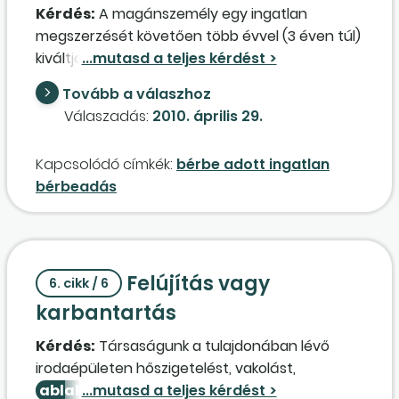
Kérdés:
A magánszemély egy ingatlan
megszerzését követően több évvel (3 éven túl)
kiváltja a vállalkozói igazolványt ingatlan-
bérbeadásra (nem adószámos
Tovább a válaszhoz
magánszemélyként adja bérbe). A vállalkozási
Válaszadás:
2010. április 29.
időszakban felmerülnek az ingatlannal
kapcsolatos fenntartási (festés, tetőjavítás) és
Kapcsolódó címkék:
bérbe adott ingatlan
felújítási (kazáncsere,
ablakcsere
) költségek.
bérbeadás
A kérdés, hogyan tudja érvényesíteni ezeket a
költségeket a bérbeadás vállalkozási
bevételével szemben, ha az ingatlan nincs a
vállalkozás eszközei között?
Felújítás vagy
6. cikk / 6
karbantartás
Kérdés:
Társaságunk a tulajdonában lévő
irodaépületen hőszigetelést, vakolást,
ablakcseré
t hajtott végre, amelyet a