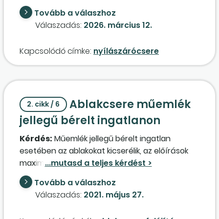
Tovább a válaszhoz
Válaszadás:
2026. március 12.
Kapcsolódó címke:
nyílászárócsere
Ablakcsere műemlék
2. cikk / 6
jellegű bérelt ingatlanon
Kérdés:
Műemlék jellegű bérelt ingatlan
esetében az ablakokat kicserélik, az előírások
maximális figyelembevételével. A bérbeadó és
a bérlő abban állapodnak meg, hogy 50-50%-
Tovább a válaszhoz
ban terheli őket, figyelembe véve, hogy ezen
Válaszadás:
2021. május 27.
munka igen jelentős megtakarítást
eredményez. A bérbevevő az őt terhelő részt