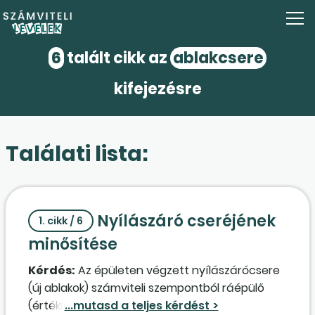
6
talált cikk az
ablakcsere
kifejezésre
Találati lista:
Nyílászáró cseréjének
1. cikk / 6
minősítése
Kérdés:
Az épületen végzett nyílászárócsere
(új ablakok) számviteli szempontból ráépülő
(értéknövelő) beruházás vagy felújítás?