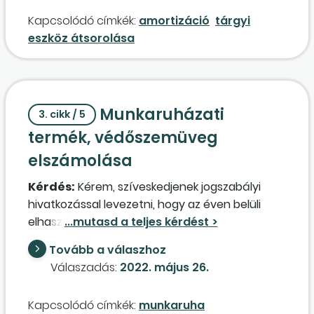
forgó eszközök számviteli törvény szerinti nettó
nem merül fel kérdés ugyebár a mérlegben
Kapcsolódó címkék:
amortizáció
tárgyi
értékével. Mivel annak idején a beruházás
tárgyi eszközként való elhelyezésre
eszköz átsorolása
fejlesztési alapból történt, a Tao-tv. szerinti
vonatkozóan, viszont ily csekély értékű,
nettó érték eltér az Szt. szerinti nettó értéktől.
sérülékeny tárgyak, anyagok esetén (például
Abban az esetben, amikor a 2.
étkészlet, poharak) már elgondolkodunk azon
számlaosztályban nyilvántartott érték azonos
mi is, hogy ezen eszközök sorolhatóak-e az „Egy
Munkaruházati
az eszközök nettó értékével, a társaságiadó-
éven belül elhasználódó anyagi eszközök
3. cikk / 5
alap meghatározásakor e miatt az ügylet miatt
költségei” fogalmához, így elszámolhatók-e
termék, védőszemüveg
kell-e a társasági adó alapját módosítani
azok felhasználásakor anyagköltségként?
elszámolása
(növelni, csökkenteni)?
Forgóeszközök kapcsán felmerülő
bizonytalanság számunkra még a készletek
Kérdés:
Kérem, szíveskedjenek jogszabályi
kezelése. Nyers- és alapanyagként
hivatkozással levezetni, hogy az éven belüli
tárgyalhatunk az éttermi felszolgálás során
elhasználódású munkaruházat, védőruházat
felhasznált alapanyagokról, s a bár esetén
miért könyvelendő anyagköltségként, miközben
Tovább a válaszhoz
kereskedelmi árunak számít például az
a monitor előtti munkavégzéshez jogszabály
Válaszadás:
2022. május 26.
ásványvíz, szeszes ital. Mi a helyzet azonban a
által előírt védőszemüveg személyi jellegű
kevert felhasználással, azaz az éttermi
egyéb kifizetésként?
Kapcsolódó címkék:
munkaruha
részlegen kiszámlázott palackos, üveges