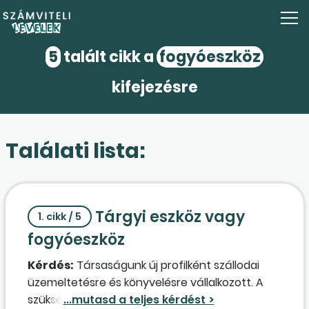
5
talált cikk a
fogyóeszköz
kifejezésre
Találati lista:
Tárgyi eszköz vagy
1. cikk / 5
fogyóeszköz
Kérdés:
Társaságunk új profilként szállodai
üzemeltetésre és könyvelésre vállalkozott. A
szükséges felszerelések, kellékek függvényében