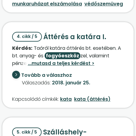
munkaruházat elszámolása
védőszemüveg
üdítőkkel és a bárban receptúra szerint
felkínált koktélokhoz felhasznált gyümölcsökkel,
kimérős alkohollal? Társaságunk készletkezelő
programot kíván alkalmazni, amely független a
könyvelői rendszertől, mennyiségi és egységár
Áttérés a katára I.
4. cikk / 5
szerinti kimutatás számításával csökken havi
Kérdés:
Taóról katára áttérés bt. esetében. A
leltár szerint a készletállomány. Milyen
bt. anyag- és
fogyóeszköz
zel, valamint
útmutatással érdemes ellátni a leltározó
pénzeszközzel rendelkezik, amit a katás
személyét, hogy a könyvelésen egyértelműen
időszakban is használna. A készletek, eszközök
és valóságot tükrözően kerüljön a
Tovább a válaszhoz
és pénzkészlet után az áttéréskor adóalapot
készletmozgás kimutatásra?
Válaszadás:
2018. január 25.
kell-e képezni, vagy leltár alapján átvihető?
Kapcsolódó címkék:
kata
kata (áttérés)
Szálláshely-
5. cikk / 5