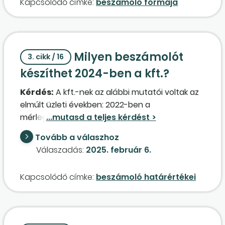
Kapcsolódó címke:
beszámoló formája
készíthető?
Milyen beszámolót
3. cikk / 16
készíthet 2024-ben a kft.?
Kérdés:
A kft.-nek az alábbi mutatói voltak az
elmúlt üzleti években: 2022-ben a
mérlegfőösszeg 2.750.000 E Ft, árbevétel
2.350.000 E Ft, létszám 40 fő. 2023-ban a
Tovább a válaszhoz
mérlegfőösszeg 2.900.000 E Ft, árbevétel
Válaszadás:
2025. február 6.
4.400.000 E Ft, létszám 41 fő. A kft. nem
anyavállalat, nem konszolidálásba bevont
Kapcsolódó címke:
beszámoló határértékei
vállalkozás, tehát csak egyedi mutatói alapján
kell besorolni a beszámoló formáját. Milyen
beszámolót állíthat össze a kft. 2024. üzleti
évben a megváltozott értékhatárok alapján?