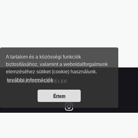
A tartalom és a közösségi funkciók
biztosításához, valamint a weboldalforgalmunk
elemzéséhez sütiket (cookie) használunk.
további információk
SZÁMVITELI LEVELEK
Értem
Részletek a bankkártyás fizetésről