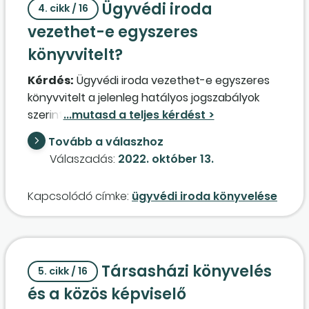
Ügyvédi iroda
4. cikk / 16
vezethet-e egyszeres
könyvvitelt?
Kérdés:
Ügyvédi iroda vezethet-e egyszeres
könyvvitelt a jelenleg hatályos jogszabályok
szerint? Végigolvastam a számviteli törvényt
és a 479. kormányrendeletet, de nem találtam
Tovább a válaszhoz
sem tiltó, sem megerősítő részt azokban.
Válaszadás:
2022. október 13.
Kapcsolódó címke:
ügyvédi iroda könyvelése
Társasházi könyvelés
5. cikk / 16
és a közös képviselő