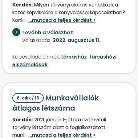
Kérdés:
Milyen törvényi előírás vonatkozik a
közös képviselőre a könyveléssel kapcsolatban?
Konkrétan, lehet-e még naplófőkönyvben
vezetni a társasház könyvelését, vagy csak
Tovább a válaszhoz
digitális formában (egy ház könyveléséről van
Válaszadás:
2022. augusztus 11.
szó), esetleg valamilyen szoftvert szabad
használni, mert nálunk a közös képviselő évente
Kapcsolódó címkék:
társasház
társasházi
több tízezer forintot állít be "professzionális
elszámolások
szoftver évenkénti frissítése" címen? (Amit
nem tud kezelni sem.) Nyilván egy naplófőkönyv
lényegesen olcsóbb lenne.
Munkavállalók
6. cikk / 16
átlagos létszáma
Kérdés:
2021. január 1-jétől a számviteli
törvény létszám alatt a foglalkoztatott
munkavállalók átlagos létszáma