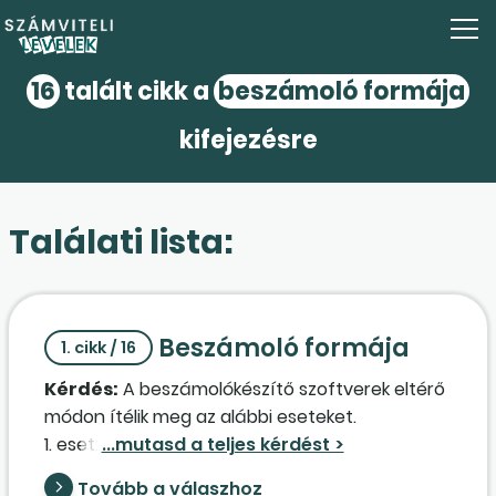
16
talált cikk a
beszámoló formája
kifejezésre
Találati lista:
Beszámoló formája
1. cikk / 16
Kérdés:
A beszámolókészítő szoftverek eltérő
módon ítélik meg az alábbi eseteket.
1. eset: 2023. évi adatok: mérlegfőösszeg:
2.023.000 E Ft; árbevétel: 1.698.000 E Ft;
Tovább a válaszhoz