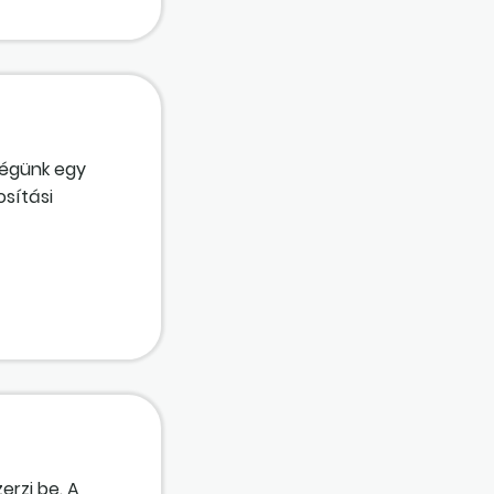
cégünk egy
osítási
la értékét, és a
erzi be. A