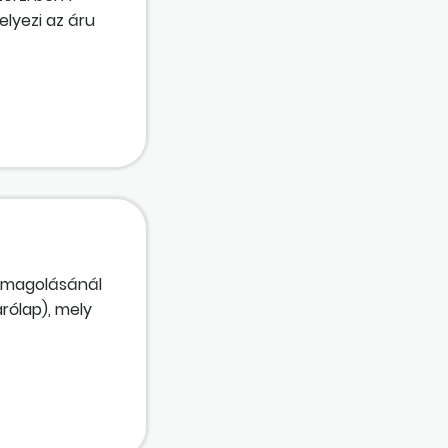
elyezi az áru
ntartást nem
ogyan helyes
somagolásánál
rólap), mely
k fel. Az árak
anyag
ként