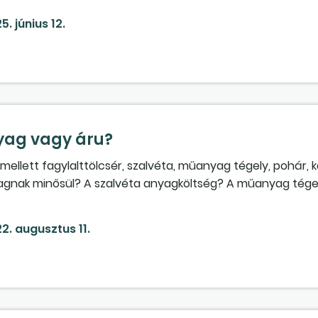
. negyedévben kell bevallanunk. Mivel egyelőre nem vagyun
5. június 12.
nk, szeretnénk, ha lépésről lépésre leírnák a regisztráció 
csolódó nyilvántartásról is szeretnénk olvasni, ha ez ilye
yag vagy áru?
mellett fagylalttölcsér, szalvéta, műanyag tégely, pohár, k
nyagnak minősül? A szalvéta anyagköltség? A műanyag tégel
ülön nem kérnek pénzt érte.) A magyarországi szállítószá
izette. A műanyag áru termékdíjköteles?
2. augusztus 11.