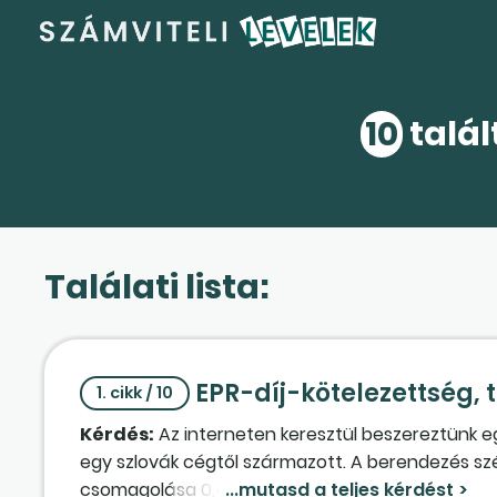
10
talál
Találati lista:
EPR-díj-kötelezettség, 
1. cikk / 10
Kérdés:
Az interneten keresztül beszereztünk eg
egy szlovák cégtől származott. A berendezés sz
csomagolása 0,4 kg. A berendezést májusban sz