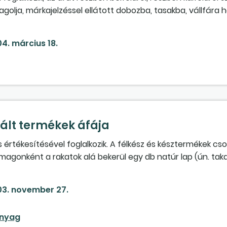
lja, márkajelzéssel ellátott dobozba, tasakba, vállfára h
mint méret- és kezelési útmutató címkét ragaszt a
 készleteiről folyamatosan mennyiségi és értékbeni nyilvá
4. március 18.
zlet értékét. A
csomagolóanyag
- és címkevásárlást h
n a
csomagolóanyag
ot tételesen nem tüntetjük fel.
lt termékek áfája
 értékesítésével foglalkozik. A félkész és késztermékek c
gonként a rakatok alá bekerül egy db natúr lap (ún. taka
dő termék önköltségébe, azt külön a vevőknek nem számítju
 vonatkoznak. Helyesen gondoljuk-e, hogy a
csomagoló
3. november 27.
lszámítani?
nyag