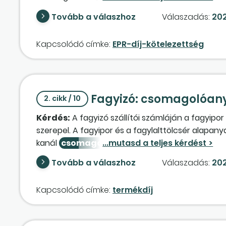
import miatt EPR-díj-köteles termék, amelyet a 2
Tovább a válaszhoz
Válaszadás:
202
kötelezettek, ilyen szakértelemmel nem rendelkezü
menetét, esetleg az EPR-díj-kötelezettséghez kap
Kapcsolódó címke:
EPR-díj-kötelezettség
szükséges.
Fagyizó: csomagolóan
2. cikk / 10
Kérdés:
A fagyizó szállítói számláján a fagyipor 
szerepel. A fagyipor és a fagylalttölcsér alapa
kanál
csomagolóanyag
-költség vagy áru? (K
feltüntetve, hogy a termékdíjat a szállító megf
Tovább a válaszhoz
Válaszadás:
202
Kapcsolódó címke:
termékdíj