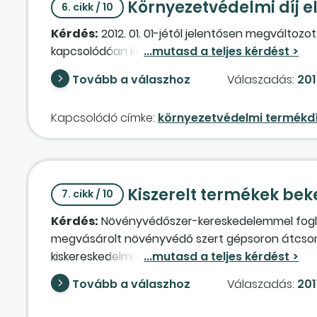
Környezetvédelmi díj 
6. cikk / 10
Kérdés:
2012. 01. 01-jétől jelentősen megváltoz
kapcsolódóan kérném a termékdíj könyvelését (ko
Tovább a válaszhoz
Válaszadás:
201
Kapcsolódó címke:
környezetvédelmi termékdí
Kiszerelt termékek beke
7. cikk / 10
Kérdés:
Növényvédőszer-kereskedelemmel foglalk
megvásárolt növényvédő szert gépsoron átcsoma
kiskereskedelmi egységeiben. A csomagoláshoz ku
árubeszerzésnek vagy anyagköltségnek minősül?
Tovább a válaszhoz
Válaszadás:
2011
terméket saját termelésű készletként kell nyilván
határozzuk meg?