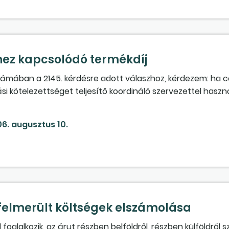
ez kapcsolódó termékdíj
számában a 2145. kérdésre adott válaszhoz, kérdezem: ha 
ási kötelezettséget teljesítő koordináló szervezettel haszn
 fizetett hasznosítási díjjal növelni kell-e szállítási szám
ani és visszaigényelni?
6. augusztus 10.
felmerült költségek elszámolása
alkozik, az árut részben belföldről, részben külföldről sz