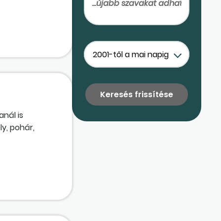
k EPR-díj-
és a bevallás
n esetben
anál is
y, pohár,
mlán nincs