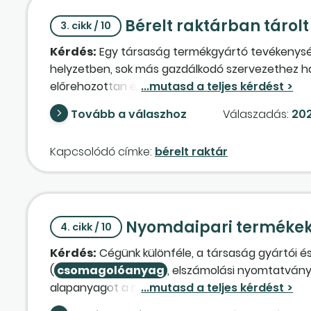
Bérelt raktárban tárolt
3. cikk / 10
Kérdés:
Egy társaság termékgyártó tevékenység
helyzetben, sok más gazdálkodó szervezethez has
előrehozottan és volumenében legalább részben 
csomagolóanyag
ok tekintetében azt jelenti
Tovább a válaszhoz
Válaszadás:
202
ben beszerzett készletet – annak várhatóan 2022
fizikai helyen bérelt raktárban kell betárolni és 
Kapcsolódó címke:
bérelt raktár
véve, a
csomagolóanyag
-készlet bekerülési
raktározási díj és a készletek kitárolásakor a ra
közvetlenül hozzárendelhetők az adott
csomag
csomagolóanyag
szállítóival kötött szerződé
Nyomdaipari termékek 
szállításokat teljesíteni, de jelenleg az extra v
4. cikk / 10
Kérdés:
Cégünk különféle, a társaság gyártói é
(
csomagolóanyag
, elszámolási nyomtatványo
alapanyagot a nyomda biztosítja. A termékek eg
cégünk által kért méretben, kivitelben készít el, 