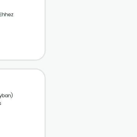
 Ehhez
lyban)
s
nyvédő szer
A kiszerelt
t hogyan