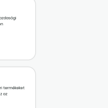
gazdasági
en
. Ez bizonyos
l, még 2021-
 elkülönült
ket figyelembe
lázandó
íjak
 között a
ek a
ri termékeket
z az
elelően, a
ti cégünk