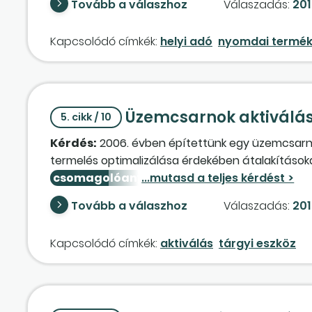
Tovább a válaszhoz
Válaszadás:
201
logóját és egyéb termék- vagy céginformációkat
szerezzük be, hanem azért, mert a saját tevék
Kapcsolódó címkék:
helyi adó
nyomdai termé
értékkel nem bírnak). Tekinthetjük-e a nyomda t
Üzemcsarnok aktiválás 
5. cikk / 10
Kérdés:
2006. évben építettünk egy üzemcsarno
termelés optimalizálása érdekében átalakítások
csomagolóanyag
-raktár és kazánház kialakí
üzemel, amelyet az üzemcsarnok másik részébe t
Tovább a válaszhoz
Válaszadás:
201
használt állványrendszert telepítünk át, de nem
kialakításához a levegőrendszer (vákuumrendsz
Kapcsolódó címkék:
aktiválás
tárgyi eszköz
beépítése. Ráaktiválhatjuk-e ezeket az üzemcsar
vehetjük-e az eszközeink között? Mi legyen a v
lesznek olyan épületek, gépek és berendezések, a
elszámolását?