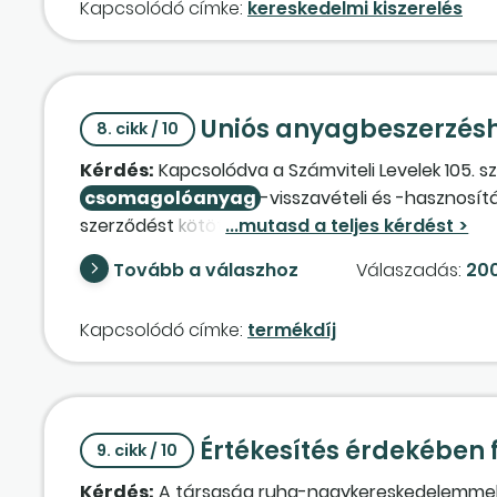
Kapcsolódó címke:
kereskedelmi kiszerelés
Uniós anyagbeszerzésh
8. cikk / 10
Kérdés:
Kapcsolódva a Számviteli Levelek 105. 
csomagolóanyag
-visszavételi és -hasznosít
szerződést kötött, a megállapodás alapján részükre
növelt összeg után kell-e a fizetendő áfát bevall
Tovább a válaszhoz
Válaszadás:
200
Kapcsolódó címke:
termékdíj
Értékesítés érdekében 
9. cikk / 10
Kérdés:
A társaság ruha-nagykereskedelemmel fogl