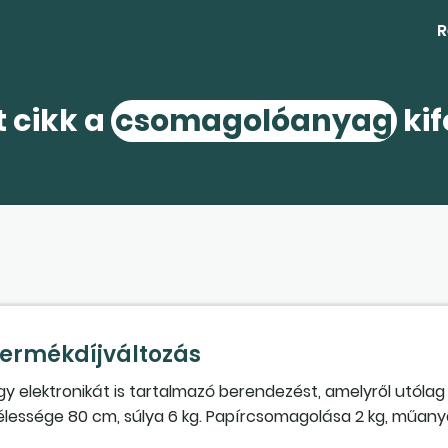
R
t cikk a
csomagolóanyag
kif
termékdíjváltozás
y elektronikát is tartalmazó berendezést, amelyről utólag 
élessége 80 cm, súlya 6 kg. Papírcsomagolása 2 kg, műan
eretnénk üzembe helyezni. Értelmezésünk szerint ez a be