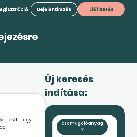
egisztráció
Bejelentkezés
Előfizetés
ejezésre
Új keresés
indítása:
kiderült, hogy
csomagolóanyag
yag
X
rendezés az