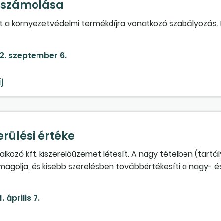
elszámolása
ott a környezetvédelmi termékdíjra vonatkozó szabályozás.
ntírozással) és annak időpontját ismertetni.
2. szeptember 6.
j
rülési értéke
ozó kft. kiszerelőüzemet létesít. A nagy tételben (tartá
golja, és kisebb szerelésben továbbértékesíti a nagy- é
pakot, flakont, címkét, fóliát vásárol. A beszerzett növé
 A felhasznált
csomagolóanyag
ot hogyan könyveljük? 
. április 7.
tartani és könyvelni? A kiszerelt termék bekerülési értéké