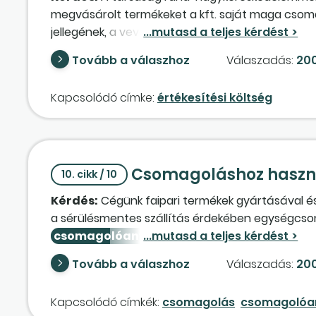
megvásárolt termékeket a kft. saját maga csomago
jellegének, a vevő igényeinek megfelelően, vala
csomagolóanyag
ra. A társaság év közben a
Tovább a válaszhoz
Válaszadás:
200
vezet, év végén leltározással állapítja meg a kés
elszámolni? A továbbeladásról kiállított számlá
Kapcsolódó címke:
értékesítési költség
Csomagoláshoz haszná
10. cikk / 10
Kérdés:
Cégünk faipari termékek gyártásával és
a sérülésmentes szállítás érdekében egységcsoma
csomagolóanyag
ként beépül az értékesíten
azonban a fentiek szerint csomagolt termékekre
Tovább a válaszhoz
Válaszadás:
200
felhasznált natúr lapok után nem kell az áfát fe
Kapcsolódó címkék:
csomagolás
csomagolóa