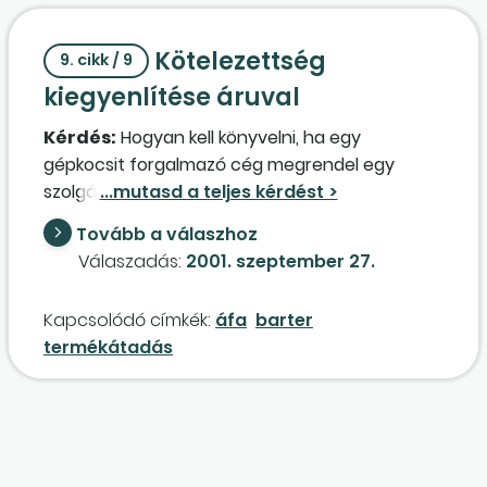
importot több exporttal ellentételezünk, vagy a
következő exportot félig egy másik importba
Kötelezettség
számítjuk be? Ekkor milyen árfolyamot kell
9. cikk / 9
alkalmazni?
kiegyenlítése áruval
Kérdés:
Hogyan kell könyvelni, ha egy
gépkocsit forgalmazó cég megrendel egy
szolgáltatást, és annak ellenértékét – pénz
hiányában – gépkocsival szeretné
Tovább a válaszhoz
kiegyenlíteni? Ez
barter
ügylet?
Válaszadás:
2001. szeptember 27.
Kapcsolódó címkék:
áfa
barter
termékátadás