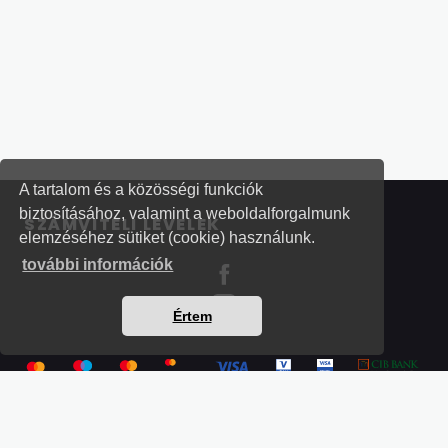
A tartalom és a közösségi funkciók
biztosításához, valamint a weboldalforgalmunk
SZÁMVITELI LEVELEK
elemzéséhez sütiket (cookie) használunk.
további információk
Értem
Részletek a bankkártyás fizetésről
Kérdések és válaszok a bankkártyás fizetésről