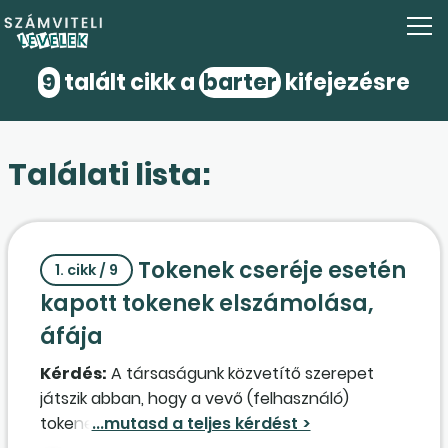
9
talált cikk a
barter
kifejezésre
Találati lista:
Tokenek cseréje esetén
1. cikk / 9
kapott tokenek elszámolása,
áfája
Kérdés:
A társaságunk közvetítő szerepet
játszik abban, hogy a vevő (felhasználó)
tokeneket tudjon rajtunk keresztül cserélni a