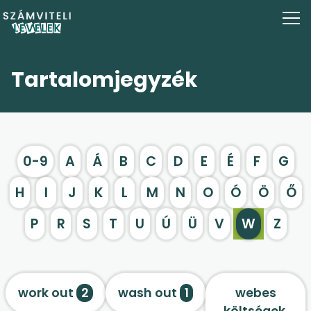
Tartalomjegyzék
0-9
A
Á
B
C
D
E
É
F
G
H
I
J
K
L
M
N
O
Ó
Ö
Ő
P
R
S
T
U
Ú
Ü
V
W
Z
work out
2
wash out
1
webes
költségek