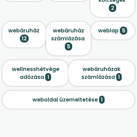
2
webáruház
webáruház
weblap
5
12
számlázása
5
wellnesshétvége
webáruházak
adózása
1
számlázása
1
weboldal üzemeltetése
1