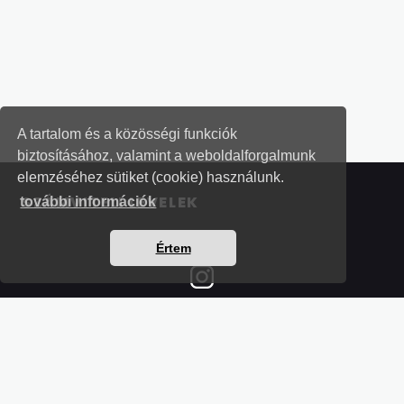
A tartalom és a közösségi funkciók
biztosításához, valamint a weboldalforgalmunk
elemzéséhez sütiket (cookie) használunk.
SZÁMVITELI LEVELEK
további információk
Értem
Részletek a bankkártyás fizetésről
Kérdések és válaszok a bankkártyás fizetésről